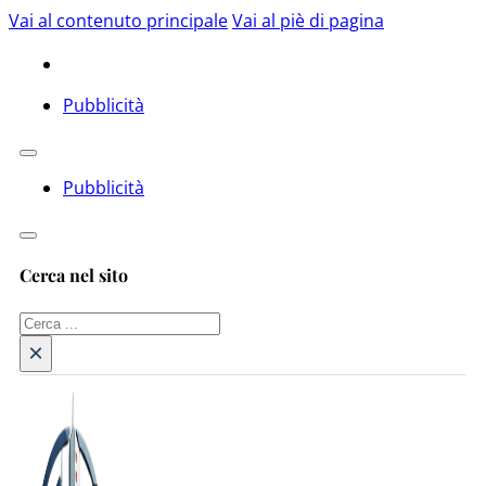
Vai al contenuto principale
Vai al piè di pagina
Pubblicità
Pubblicità
Cerca nel sito
Cerca
×