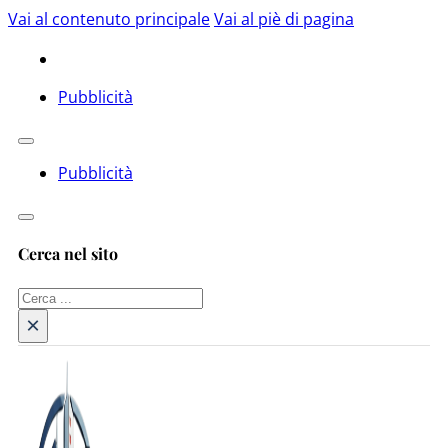
Vai al contenuto principale
Vai al piè di pagina
Pubblicità
Pubblicità
Cerca nel sito
Cerca
×