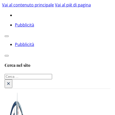
Vai al contenuto principale
Vai al piè di pagina
Pubblicità
Pubblicità
Cerca nel sito
Cerca
×