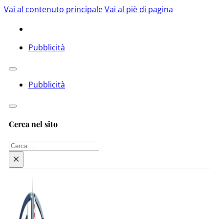
Vai al contenuto principale
Vai al piè di pagina
Pubblicità
Pubblicità
Cerca nel sito
Cerca
×