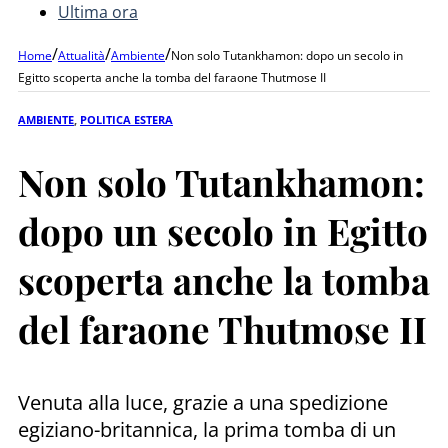
Ultima ora
/
/
/
Home
Attualità
Ambiente
Non solo Tutankhamon: dopo un secolo in
Egitto scoperta anche la tomba del faraone Thutmose II
AMBIENTE
,
POLITICA ESTERA
Non solo Tutankhamon:
dopo un secolo in Egitto
scoperta anche la tomba
del faraone Thutmose II
Venuta alla luce, grazie a una spedizione
egiziano-britannica, la prima tomba di un