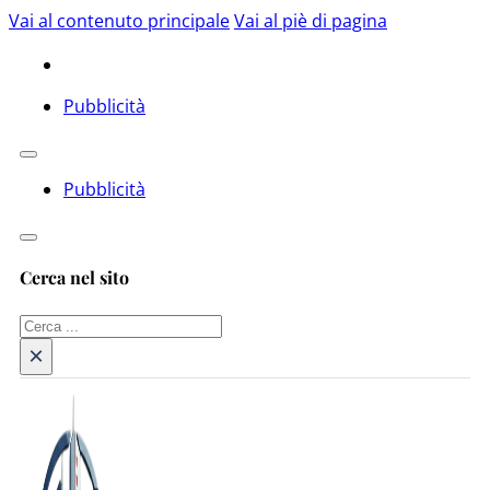
Vai al contenuto principale
Vai al piè di pagina
Pubblicità
Pubblicità
Cerca nel sito
Cerca
×