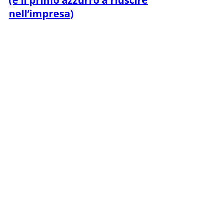
(e il primo azzurro a riuscire
nell’impresa)