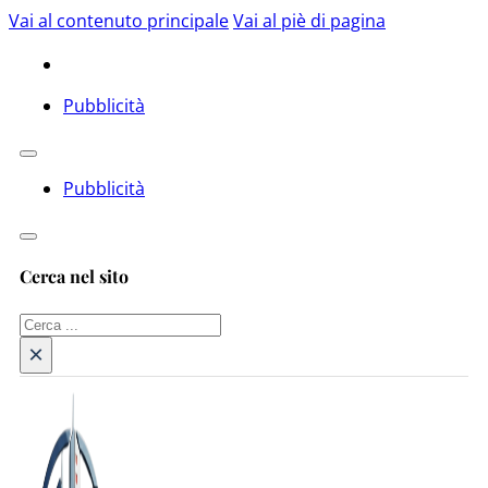
Vai al contenuto principale
Vai al piè di pagina
Pubblicità
Pubblicità
Cerca nel sito
Cerca
×