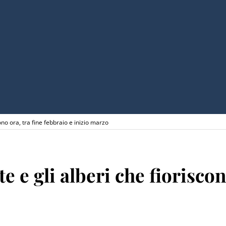
ono ora, tra fine febbraio e inizio marzo
 e gli alberi che fioriscon