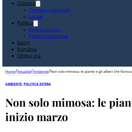
Cronaca
Cronaca nazionale
Locale
Politica
Politica Estera
Politica Nazionale
Sport
România
Ultima ora
/
/
/
Home
Attualità
Ambiente
Non solo mimosa: le piante e gli alberi che fiorisc
AMBIENTE
,
POLITICA ESTERA
Non solo mimosa: le piante
inizio marzo