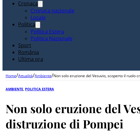
Cronaca
Cronaca nazionale
Locale
Politica
Politica Estera
Politica Nazionale
Sport
România
Ultima ora
/
/
/
Home
Attualità
Ambiente
Non solo eruzione del Vesuvio, scoperto il ruolo c
AMBIENTE
,
POLITICA ESTERA
Non solo eruzione del Ves
distruzione di Pompei