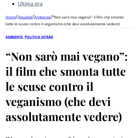
Ultima ora
/
/
/
Home
Attualità
Ambiente
“Non sarò mai vegano”: il film che smonta
tutte le scuse contro il veganismo (che devi assolutamente vedere)
AMBIENTE
,
POLITICA ESTERA
“Non sarò mai vegano”:
il film che smonta tutte
le scuse contro il
veganismo (che devi
assolutamente vedere)