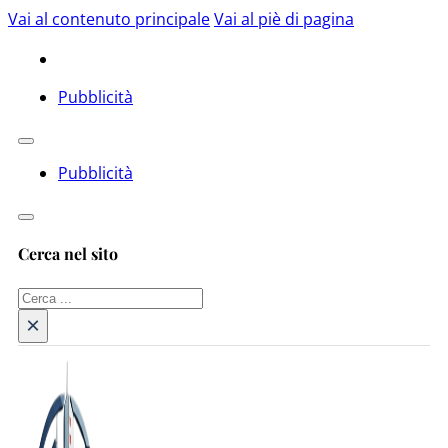
Vai al contenuto principale
Vai al piè di pagina
Pubblicità
Pubblicità
Cerca nel sito
Cerca
×