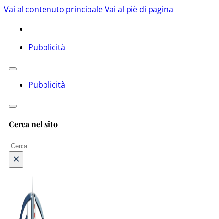
Vai al contenuto principale
Vai al piè di pagina
Pubblicità
Pubblicità
Cerca nel sito
Cerca
×