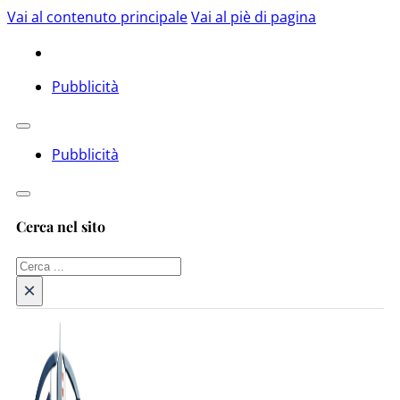
Vai al contenuto principale
Vai al piè di pagina
Pubblicità
Pubblicità
Cerca nel sito
Cerca
×