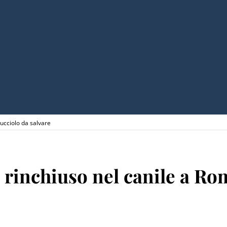
ucciolo da salvare
rinchiuso nel canile a Rom