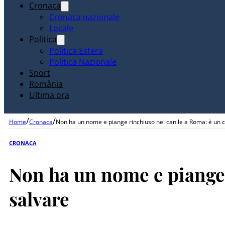
Cronaca
Cronaca nazionale
Locale
Politica
Politica Estera
Politica Nazionale
Sport
România
Ultima ora
/
/
Home
Cronaca
Non ha un nome e piange rinchiuso nel canile a Roma: è un c
CRONACA
Non ha un nome e piange 
salvare