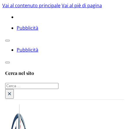
Vai al contenuto principale
Vai al piè di pagina
Pubblicità
Pubblicità
Cerca nel sito
Cerca
×