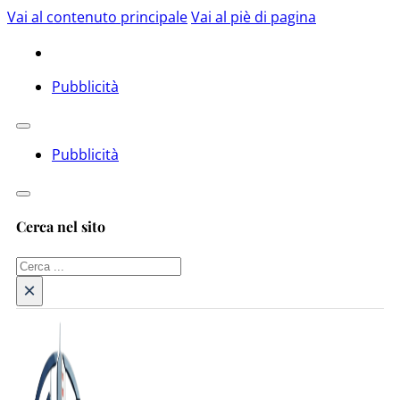
Vai al contenuto principale
Vai al piè di pagina
Pubblicità
Pubblicità
Cerca nel sito
Cerca
×