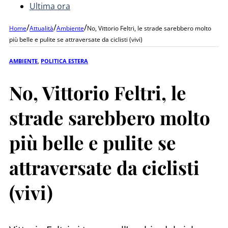
Ultima ora
/
/
/
Home
Attualità
Ambiente
No, Vittorio Feltri, le strade sarebbero molto
più belle e pulite se attraversate da ciclisti (vivi)
AMBIENTE
,
POLITICA ESTERA
No, Vittorio Feltri, le
strade sarebbero molto
più belle e pulite se
attraversate da ciclisti
(vivi)