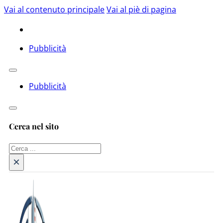
Vai al contenuto principale
Vai al piè di pagina
Pubblicità
Pubblicità
Cerca nel sito
Cerca
×