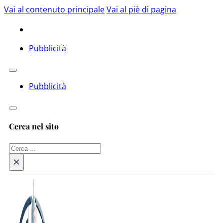
Vai al contenuto principale
Vai al piè di pagina
Pubblicità
Pubblicità
Cerca nel sito
Cerca
×