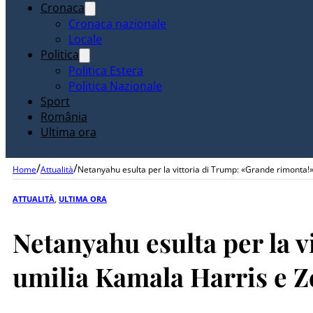
Cronaca
Cronaca nazionale
Locale
Politica
Politica Estera
Politica Nazionale
Sport
România
Ultima ora
/
/
Home
Attualità
Netanyahu esulta per la vittoria di Trump: «Grande rimonta!».
ATTUALITÀ
,
ULTIMA ORA
Netanyahu esulta per la 
umilia Kamala Harris e Ze