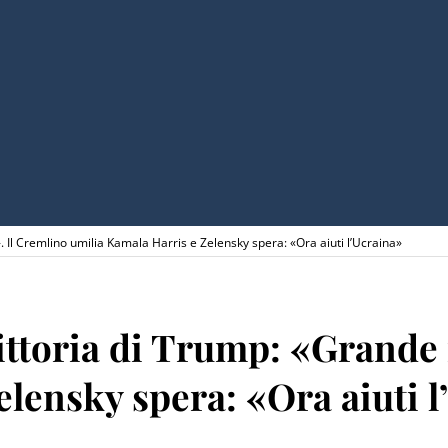
 Il Cremlino umilia Kamala Harris e Zelensky spera: «Ora aiuti l’Ucraina»
vittoria di Trump: «Grande
lensky spera: «Ora aiuti l