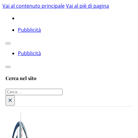
Vai al contenuto principale
Vai al piè di pagina
Pubblicità
Pubblicità
Cerca nel sito
Cerca
×