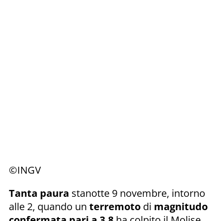
©INGV
Tanta paura
stanotte 9 novembre, intorno
alle 2, quando un
terremoto
di
magnitudo
confermata pari a 3.8
ha colpito il Molise,