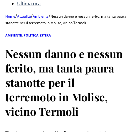
Ultima ora
/
/
/
Home
Attualità
Ambiente
Nessun danno e nessun ferito, ma tanta paura
stanotte per il terremoto in Molise, vicino Termoli
AMBIENTE
,
POLITICA ESTERA
Nessun danno e nessun
ferito, ma tanta paura
stanotte per il
terremoto in Molise,
vicino Termoli