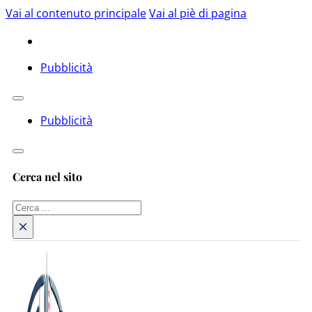
Vai al contenuto principale
Vai al piè di pagina
Pubblicità
Pubblicità
Cerca nel sito
Cerca
×