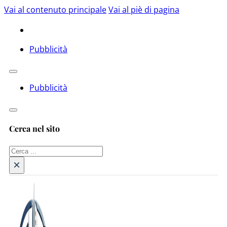
Vai al contenuto principale
Vai al piè di pagina
Pubblicità
Pubblicità
Cerca nel sito
Cerca
×