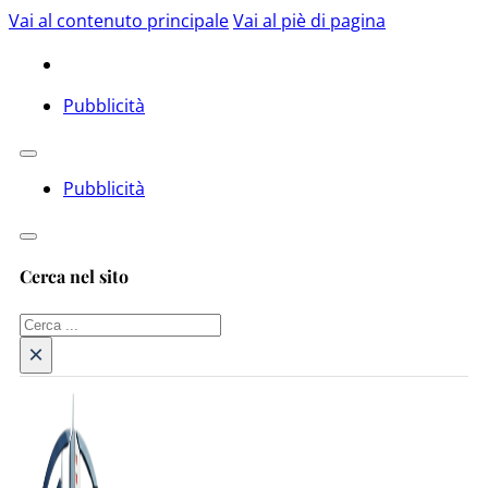
Vai al contenuto principale
Vai al piè di pagina
Pubblicità
Pubblicità
Cerca nel sito
Cerca
×