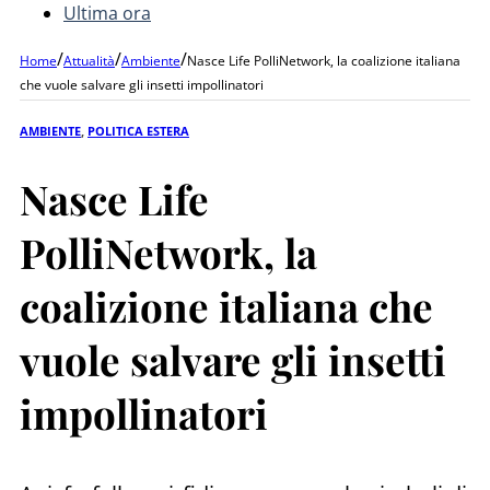
Ultima ora
/
/
/
Home
Attualità
Ambiente
Nasce Life PolliNetwork, la coalizione italiana
che vuole salvare gli insetti impollinatori
AMBIENTE
,
POLITICA ESTERA
Nasce Life
PolliNetwork, la
coalizione italiana che
vuole salvare gli insetti
impollinatori