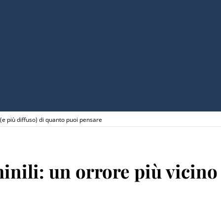
o (e più diffuso) di quanto puoi pensare
nili: un orrore più vicino 