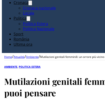
Cronaca
Cronaca nazionale
Locale
Politica
Politica Estera
Politica Nazionale
Sport
România
Ultima ora
/
/
/
Home
Attualità
Ambiente
Mutilazioni genitali femminili: un orrore più vicin
AMBIENTE
,
POLITICA ESTERA
Mutilazioni genitali femmi
puoi pensare