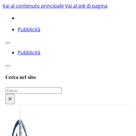
Vai al contenuto principale
Vai al piè di pagina
Pubblicità
Pubblicità
Cerca nel sito
Cerca
×