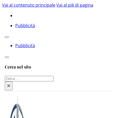
Vai al contenuto principale
Vai al piè di pagina
Pubblicità
Pubblicità
Cerca nel sito
Cerca
×