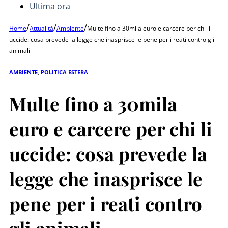
Ultima ora
/
/
/
Home
Attualità
Ambiente
Multe fino a 30mila euro e carcere per chi li
uccide: cosa prevede la legge che inasprisce le pene per i reati contro gli
animali
AMBIENTE
,
POLITICA ESTERA
Multe fino a 30mila
euro e carcere per chi li
uccide: cosa prevede la
legge che inasprisce le
pene per i reati contro