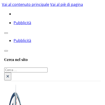
Vai al contenuto principale
Vai al piè di pagina
Pubblicità
Pubblicità
Cerca nel sito
Cerca
×