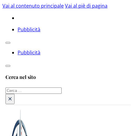
Vai al contenuto principale
Vai al piè di pagina
Pubblicità
Pubblicità
Cerca nel sito
Cerca
×