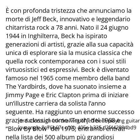
È con profonda tristezza che annunciamo la
morte di Jeff Beck, innovativo e leggendario
chitarrista rock a 78 anni. Nato il 24 giugno
1944 in Inghilterra, Beck ha ispirato
generazioni di artisti, grazie alla sua capacità
unica di esplorare sia la musica classica che
quella rock contemporanea con i suoi stili
virtuosistici ed espressivi.
Beck è diventato
famoso nel 1965 come membro della band
The Yardbirds, dove ha suonato insieme a
Jimmy Page e Eric Clapton prima di iniziare
un’illustre carriera da solista l’anno
seguente. Ha raggiunto un enorme successo
grazie a classici come “Truth” del 1968 e
jordack rough ink drawing of jeff beck playing guitar
low angle 8c76b67c c02b 405e b335 d2f442894bd9
“Blow By Blow” del 1975, entrambi entrati
nella lista dei 500 album più grandiosi