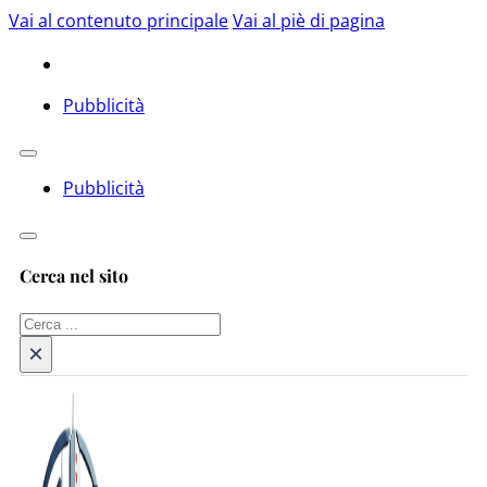
Vai al contenuto principale
Vai al piè di pagina
Pubblicità
Pubblicità
Cerca nel sito
Cerca
×