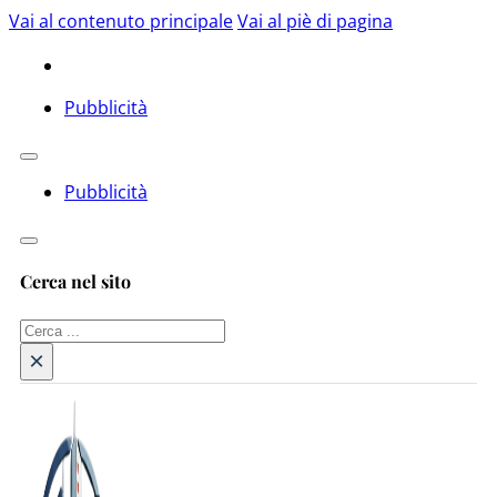
Vai al contenuto principale
Vai al piè di pagina
Pubblicità
Pubblicità
Cerca nel sito
Cerca
×