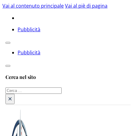
Vai al contenuto principale
Vai al piè di pagina
Pubblicità
Pubblicità
Cerca nel sito
Cerca
×