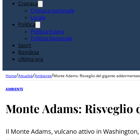
Cronaca
Cronaca nazionale
Locale
Politica
Politica Estera
Politica Nazionale
Sport
România
Ultima ora
/
/
/
Home
Attualità
Ambiente
Monte Adams: Risveglio del gigante addormentat
AMBIENTE
Monte Adams: Risveglio 
Il Monte Adams, vulcano attivo in Washington, 