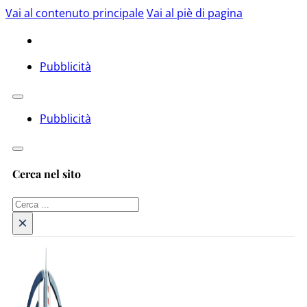
Vai al contenuto principale
Vai al piè di pagina
Pubblicità
Pubblicità
Cerca nel sito
Cerca
×