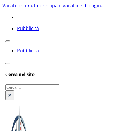
Vai al contenuto principale
Vai al piè di pagina
Pubblicità
Pubblicità
Cerca nel sito
Cerca
×