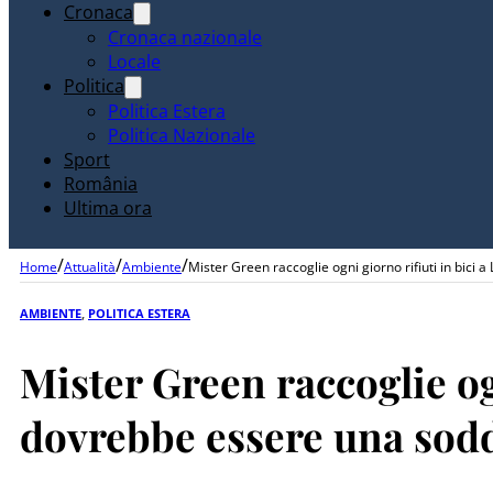
Cronaca
Cronaca nazionale
Locale
Politica
Politica Estera
Politica Nazionale
Sport
România
Ultima ora
/
/
/
Home
Attualità
Ambiente
Mister Green raccoglie ogni giorno rifiuti in bici a
AMBIENTE
,
POLITICA ESTERA
Mister Green raccoglie ogn
dovrebbe essere una sodd