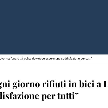
 Livorno: “una città pulita dovrebbe essere una soddisfazione per tutti”
i giorno rifiuti in bici a 
isfazione per tutti”