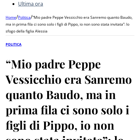
Ultima ora
/
/
Home
Politica
“Mio padre Peppe Vessicchio era Sanremo quanto Baudo,
ma in prima fila ci sono solo i figli di Pippo, io non sono stata invitata”: lo
sfogo della figlia Alessia
POLITICA
“Mio padre Peppe
Vessicchio era Sanremo
quanto Baudo, ma in
prima fila ci sono solo i
figli di Pippo, io non