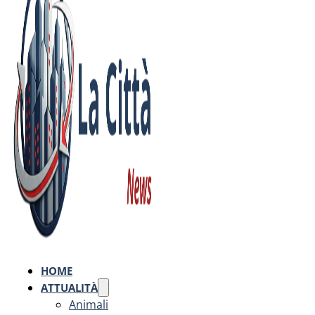
HOME
ATTUALITÀ
Animali