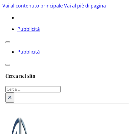
Vai al contenuto principale
Vai al piè di pagina
Pubblicità
Pubblicità
Cerca nel sito
Cerca
×