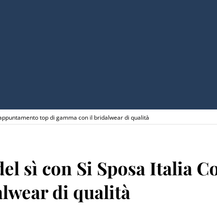
, l’appuntamento top di gamma con il bridalwear di qualità
del sì con Si Sposa Italia 
lwear di qualità