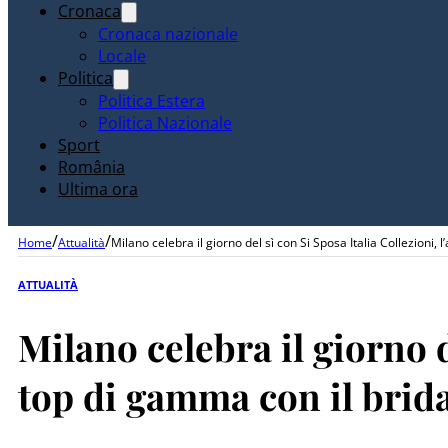
Cronaca
Cronaca nazionale
Locale
Politica
Politica Estera
Politica Nazionale
Sport
România
Ultima ora
/
/
Home
Attualità
Milano celebra il giorno del sì con Si Sposa Italia Collezioni
ATTUALITÀ
Milano celebra il giorno 
top di gamma con il brida