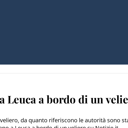
a Leuca a bordo di un veli
veliero, da quanto riferiscono le autorità sono st
no a Leuca a bordo di un veliero su Notizie.it.