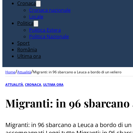
Cronaca
Cronaca nazionale
Locale
Politica
Politica Estera
Politica Nazionale
Sport
România
Ultima ora
/
/
Home
Attualità
Migranti: in 96 sbarcano a Leuca a bordo di un veliero
ATTUALITÀ
,
CRONACA
,
ULTIMA ORA
Migranti: in 96 sbarcano 
Migranti: in 96 sbarcano a Leuca a bordo di un 
accompagnati Leggi tutto Migranti: in 96 sbarca