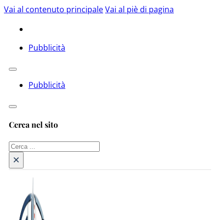
Vai al contenuto principale
Vai al piè di pagina
Pubblicità
Pubblicità
Cerca nel sito
Cerca
×