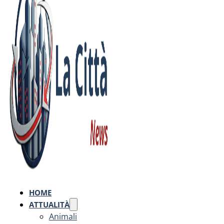
HOME
ATTUALITÀ
Animali