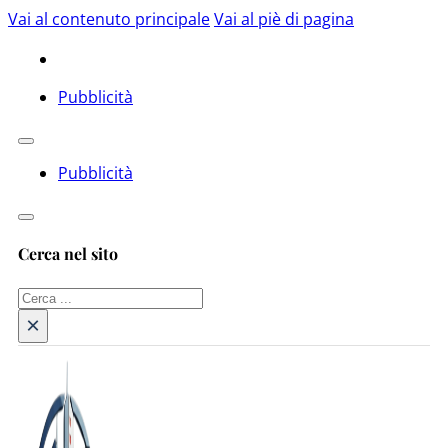
Vai al contenuto principale
Vai al piè di pagina
Pubblicità
Pubblicità
Cerca nel sito
Cerca
×