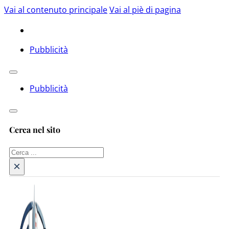
Vai al contenuto principale
Vai al piè di pagina
Pubblicità
Pubblicità
Cerca nel sito
Cerca
×