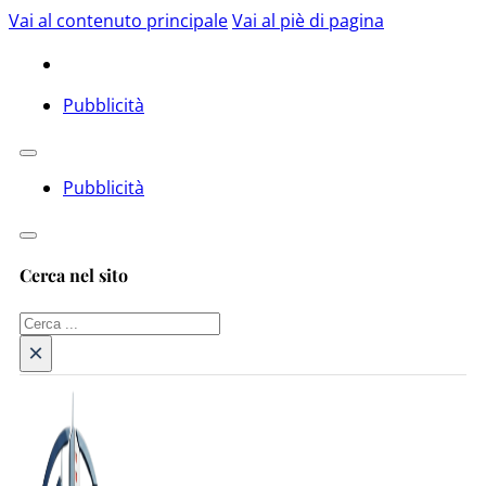
Vai al contenuto principale
Vai al piè di pagina
Pubblicità
Pubblicità
Cerca nel sito
Cerca
×