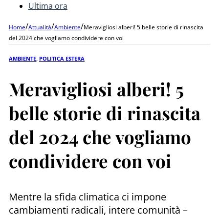
Ultima ora
/
/
/
Home
Attualità
Ambiente
Meravigliosi alberi! 5 belle storie di rinascita
del 2024 che vogliamo condividere con voi
AMBIENTE
,
POLITICA ESTERA
Meravigliosi alberi! 5
belle storie di rinascita
del 2024 che vogliamo
condividere con voi
Mentre la sfida climatica ci impone
cambiamenti radicali, intere comunità –