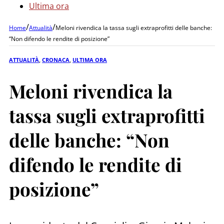
Ultima ora
/
/
Home
Attualità
Meloni rivendica la tassa sugli extraprofitti delle banche:
“Non difendo le rendite di posizione”
ATTUALITÀ
,
CRONACA
,
ULTIMA ORA
Meloni rivendica la
tassa sugli extraprofitti
delle banche: “Non
difendo le rendite di
posizione”