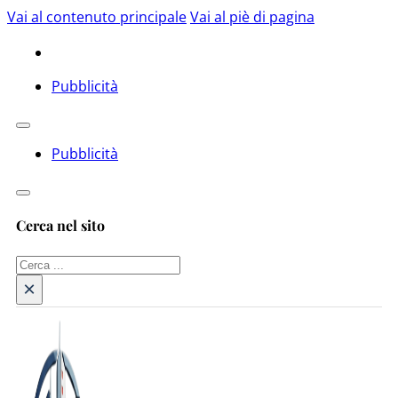
Vai al contenuto principale
Vai al piè di pagina
Pubblicità
Pubblicità
Cerca nel sito
Cerca
×