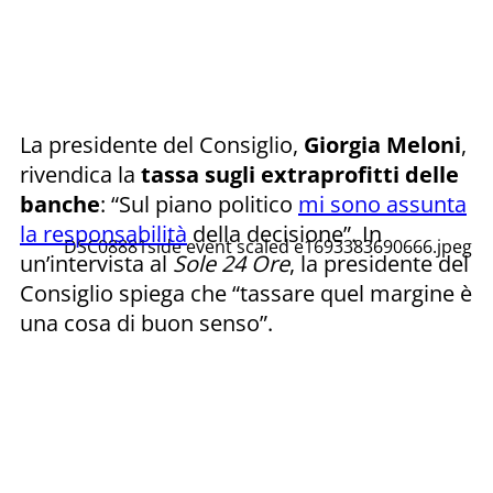
La presidente del Consiglio,
Giorgia Meloni
,
rivendica la
tassa sugli extraprofitti delle
banche
: “Sul piano politico
mi sono assunta
la responsabilità
della decisione”. In
DSC08881side event scaled e1693383690666.jpeg
un’intervista al
Sole 24 Ore
, la presidente del
Consiglio spiega che “tassare quel margine è
una cosa di buon senso”.