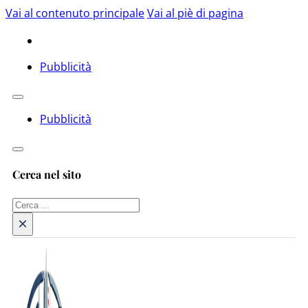
Vai al contenuto principale
Vai al piè di pagina
Pubblicità
Pubblicità
Cerca nel sito
Cerca
×