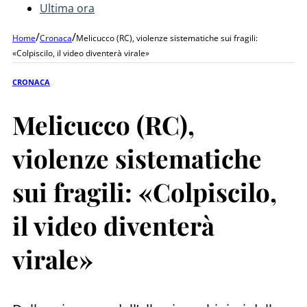
Ultima ora
/
/
Home
Cronaca
Melicucco (RC), violenze sistematiche sui fragili:
«Colpiscilo, il video diventerà virale»
CRONACA
Melicucco (RC),
violenze sistematiche
sui fragili: «Colpiscilo,
il video diventerà
virale»