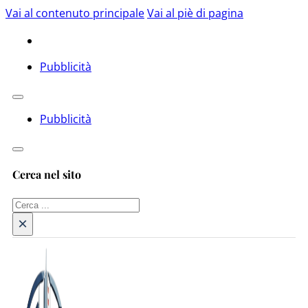
Vai al contenuto principale
Vai al piè di pagina
Pubblicità
Pubblicità
Cerca nel sito
Cerca
×