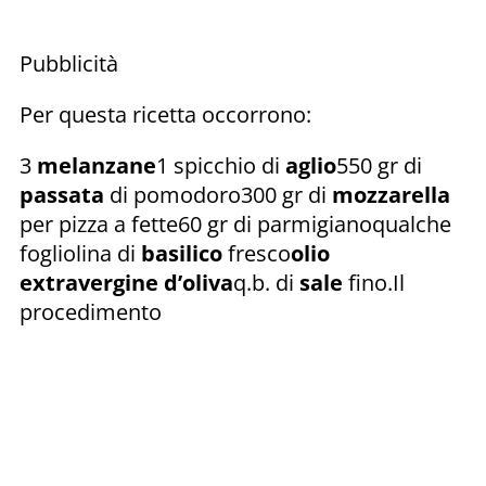
Pubblicità
Per questa ricetta occorrono:
3
melanzane
1 spicchio di
aglio
550 gr di
passata
di pomodoro300 gr di
mozzarella
per pizza a fette60 gr di parmigianoqualche
fogliolina di
basilico
fresco
olio
extravergine d’oliva
q.b. di
sale
fino.Il
procedimento