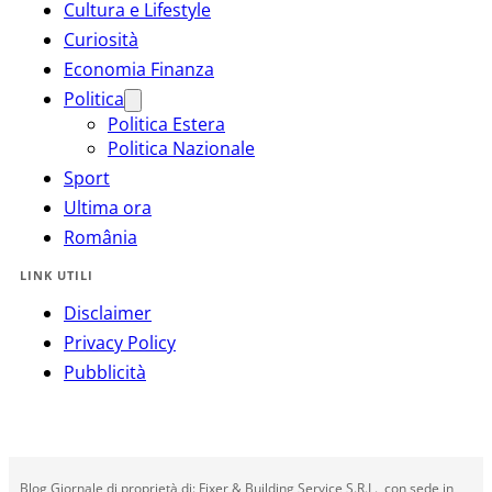
Cultura e Lifestyle
Curiosità
Economia Finanza
Politica
Politica Estera
Politica Nazionale
Sport
Ultima ora
România
LINK UTILI
Disclaimer
Privacy Policy
Pubblicità
Blog Giornale di proprietà di: Fixer & Building Service S.R.L., con sede in