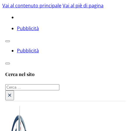
Vai al contenuto principale
Vai al piè di pagina
Pubblicità
Pubblicità
Cerca nel sito
Cerca
×