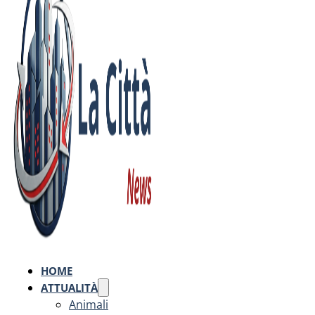
HOME
ATTUALITÀ
Animali