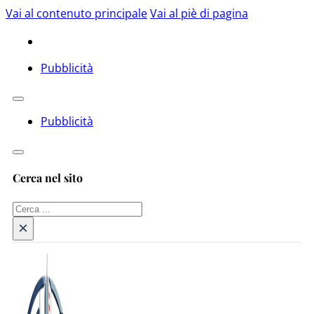
Vai al contenuto principale
Vai al piè di pagina
Pubblicità
Pubblicità
Cerca nel sito
Cerca
×