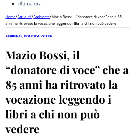
Ultima ora
/
/
/
Home
Attualità
Ambiente
Mazio Bossi, il “donatore di voce” che a 85
anni ha ritrovato la vocazione leggendo i libri a chi non può vedere
AMBIENTE
,
POLITICA ESTERA
Mazio Bossi, il
“donatore di voce” che a
85 anni ha ritrovato la
vocazione leggendo i
libri a chi non può
vedere