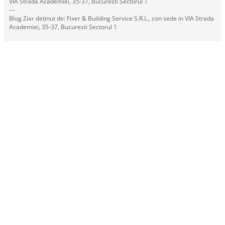
VIA Strada Academiei, 35-37, Bucuresti Sectorul 1
---
Blog Ziar deținut de: Fixer & Building Service S.R.L., con sede in VIA Strada
Academiei, 35-37, Bucuresti Sectorul 1