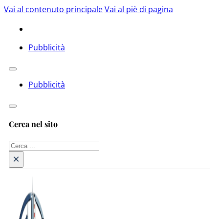
Vai al contenuto principale
Vai al piè di pagina
Pubblicità
Pubblicità
Cerca nel sito
Cerca
×