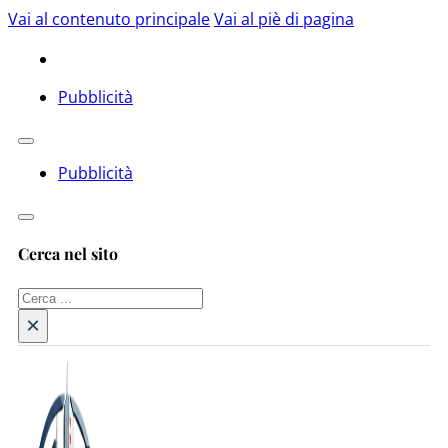
Vai al contenuto principale
Vai al piè di pagina
Pubblicità
Pubblicità
Cerca nel sito
Cerca
×