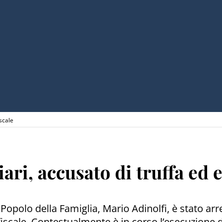
iscale
ari, accusato di truffa ed 
l Popolo della Famiglia, Mario Adinolfi, è stato ar
 fiscale. Contestualmente è in corso l’esecuzione 