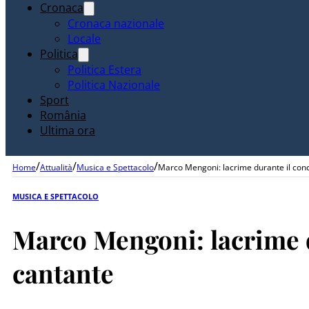
Cronaca
Cronaca nazionale
Locale
Politica
Politica Estera
Politica Nazionale
Sport
România
Ultima ora
/
/
/
Home
Attualità
Musica e Spettacolo
Marco Mengoni: lacrime durante il conce
MUSICA E SPETTACOLO
Marco Mengoni: lacrime du
cantante