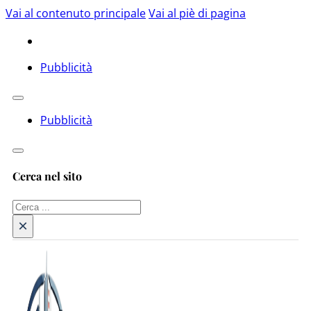
Vai al contenuto principale
Vai al piè di pagina
Pubblicità
Pubblicità
Cerca nel sito
Cerca
×